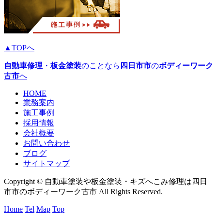
▲TOPへ
自動車修理
・
板金塗装
のことなら
四日市市
の
ボディーワーク
古市
へ
HOME
業務案内
施工事例
採用情報
会社概要
お問い合わせ
ブログ
サイトマップ
Copyright © 自動車塗装や板金塗装・キズへこみ修理は四日
市市のボディーワーク古市 All Rights Reserved.
Home
Tel
Map
Top