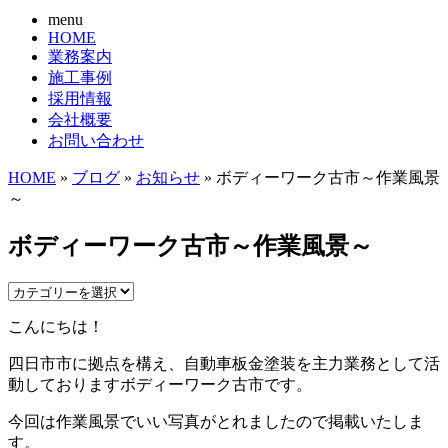
menu
HOME
業務案内
施工事例
採用情報
会社概要
お問い合わせ
HOME
»
ブログ
»
お知らせ
» ボディーワーク古市～作業風景
～
ボディーワーク古市～作業風景～
こんにちは！
四日市市に拠点を構え、自動車板金塗装を主力業務として活
動しておりますボディーワーク古市です。
今回は作業風景でいい写真がとれましたので掲載いたしま
す。