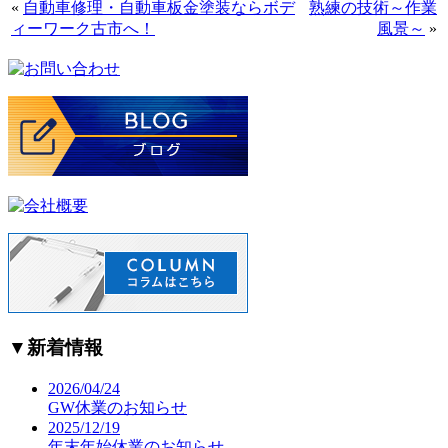
«
自動車修理・自動車板金塗装ならボデ
熟練の技術～作業
ィーワーク古市へ！
風景～
»
▼
新着情報
2026/04/24
GW休業のお知らせ
2025/12/19
年末年始休業のお知らせ